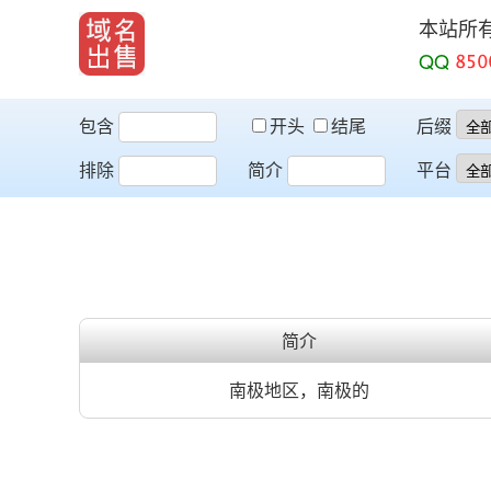
本站所
QQ
包含
开头
结尾
后缀
排除
简介
平台
简介
南极地区，南极的