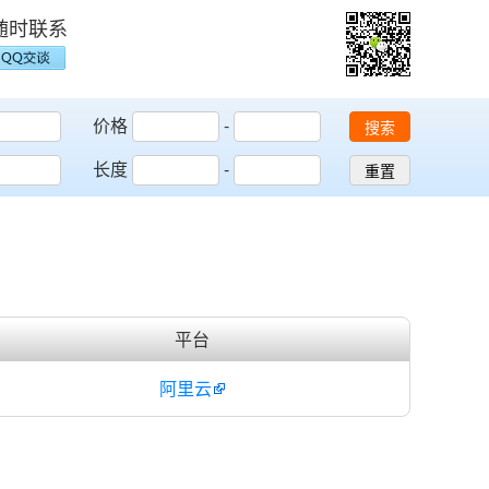
随时联系
价格
-
搜索
长度
-
重置
平台
阿里云