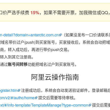
口价严选手续费
，如果不需要开票，加我微信或QQ，
15%
in-detail?domain=antarctic.com.cn
（如果没发布一口价请联系我
把域名带价过户(push)到买家账号，买家接收后，系统会自动把
商，转入成功后，再进行带价push交易。
转入到其它注册商。
通过
账号间转移
功能把域名过户到买家账号。
阿里云操作指南
egister.htm
注册成功后，系统会自动发送验证邮件，登录邮箱
.com/v2/#/authc/home
提交后需要等待审核。
/next/#/info-template/TemplateManage?type=common
提交后需